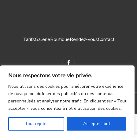
Tarifs
Galerie
Boutique
Rendez-vous
Contact
Nous respectons votre vie privée.
Nous utilisons des cookies pour améliorer votre expérience
Mentions légales ┃
CGV
de navigation, diffuser des publicités ou des contenus
personnalisés et analyser notre trafic. En cliquant sur « Tout
© 2023 – TOUS DROITS RÉSERVÉS. CRÉATION PAR
WAPIX.BE
accepter », vous consentez à notre utilisation des cookies.
Tout rejeter
Accepter tout