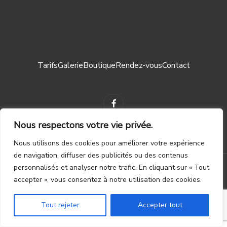
Tarifs
Galerie
Boutique
Rendez-vous
Contact
Nous respectons votre vie privée.
Nous utilisons des cookies pour améliorer votre expérience
Mentions légales ┃
CGV
de navigation, diffuser des publicités ou des contenus
personnalisés et analyser notre trafic. En cliquant sur « Tout
© 2023 – TOUS DROITS RÉSERVÉS. CRÉATION PAR
WAPIX.BE
accepter », vous consentez à notre utilisation des cookies.
Tout rejeter
Accepter tout