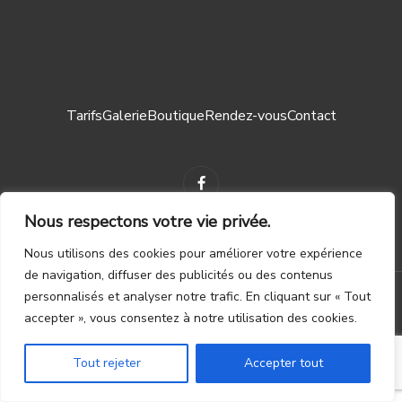
Tarifs
Galerie
Boutique
Rendez-vous
Contact
Nous respectons votre vie privée.
Nous utilisons des cookies pour améliorer votre expérience
Mentions légales ┃
CGV
de navigation, diffuser des publicités ou des contenus
personnalisés et analyser notre trafic. En cliquant sur « Tout
© 2023 – TOUS DROITS RÉSERVÉS. CRÉATION PAR
WAPIX.BE
accepter », vous consentez à notre utilisation des cookies.
Tout rejeter
Accepter tout