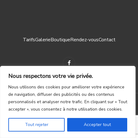
Tarifs
Galerie
Boutique
Rendez-vous
Contact
Nous respectons votre vie privée.
Nous utilisons des cookies pour améliorer votre expérience
Mentions légales ┃
CGV
de navigation, diffuser des publicités ou des contenus
personnalisés et analyser notre trafic. En cliquant sur « Tout
© 2023 – TOUS DROITS RÉSERVÉS. CRÉATION PAR
WAPIX.BE
accepter », vous consentez à notre utilisation des cookies.
Tout rejeter
Accepter tout