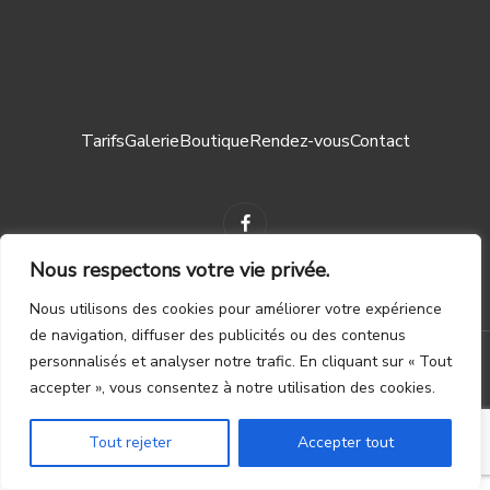
Tarifs
Galerie
Boutique
Rendez-vous
Contact
Nous respectons votre vie privée.
Nous utilisons des cookies pour améliorer votre expérience
Mentions légales ┃
CGV
de navigation, diffuser des publicités ou des contenus
personnalisés et analyser notre trafic. En cliquant sur « Tout
© 2023 – TOUS DROITS RÉSERVÉS. CRÉATION PAR
WAPIX.BE
accepter », vous consentez à notre utilisation des cookies.
Tout rejeter
Accepter tout